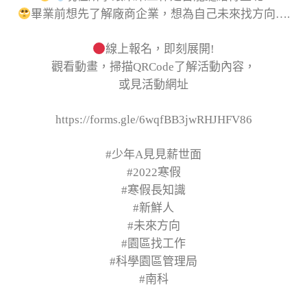
畢業前想先了解廠商企業，想為自己未來找方向….
線上報名，即刻展開!
觀看動畫，掃描QRCode了解活動內容，
或見活動網址
https://forms.gle/6wqfBB3jwRHJHFV86
#少年A見見薪世面
#2022寒假
#寒假長知識
#新鮮人
#未來方向
#園區找工作
#科學園區管理局
#南科