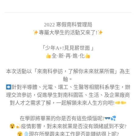
2022 寒假南科管理局
專屬大學生的活動又來了!
「少年A+!見見薪世面 」
全·新·再·進·化
本次活動以「來南科參訪，了解你未來就業所需」為主
軸。
針對半導體、光電、環工、生醫等相關科系學生，辦
理交流參訪，促進學生對南科園區、生活、及企業廠商
對人才之需求了解，一起解鎖未來人生方向吧!
在學即將畢業的你是否有這些煩惱呢?
疫情影響，對未來就業是否沒有頭緒感到不安?
現在所學跟未來工作是否能鏈結得上呢?