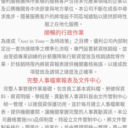
優利服務團隊所累積的服務客戶含括多元產業領域的企業以
及公務機關各中央部會與地方單位，本公司不斷在成長中尋
求進步，隨著服務客戶的將增設不同區域據點以提供即時性
服之在地化服務。
順暢的行政作業
為達成「
Just In Time
－及時政策」之目標，優利公司內部制
定出一套快速精準之標準化流程，專門設置薪資核銷組，並
由受過專業訓練的計薪團隊執行薪資發放及核銷請款等作
業，於核銷時限內將薪資報表提供機關審核無誤，以達成款
項發放及請領之速度及正確率。
完整人事檔案報表及文件中心
完整人事管理作業基礎，包含員工基本資料檔、勞健保資
料、薪資明細、學經歷、異動等人事資料皆由文件管制中心
統一管理，以達個資保護功用，並於每月建立人事檔案報
表，提供機關審閱，讓機關掌握完整的人事異動資訊。本公
司嚴格實施ISO品保制度，特設立文件管制中心，將文件管
制系統化、簡單化、效率化，並由管理部統一管理、單一管